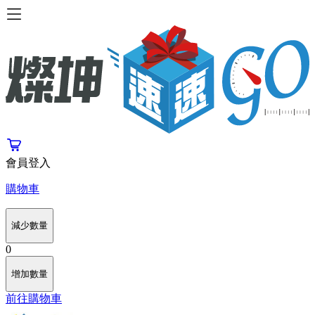
會員登入
購物車
減少數量
0
增加數量
前往購物車