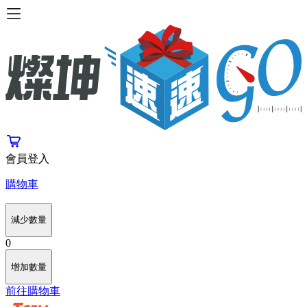
會員登入
購物車
減少數量
0
增加數量
前往購物車