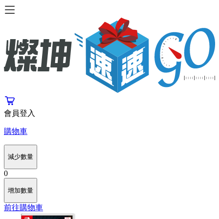
會員登入
購物車
減少數量
0
增加數量
前往購物車