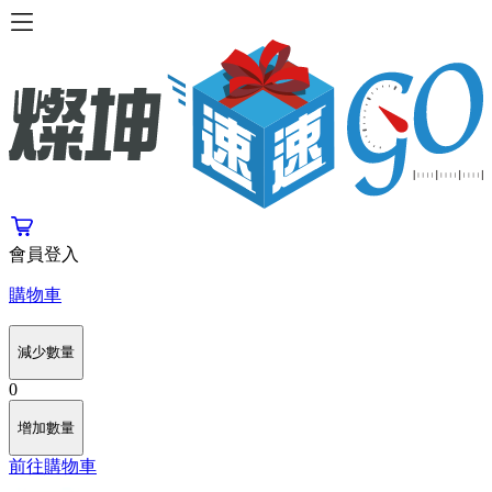
會員登入
購物車
減少數量
0
增加數量
前往購物車