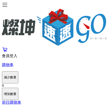
會員登入
購物車
減少數量
0
增加數量
前往購物車