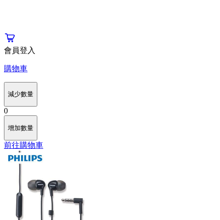
會員登入
購物車
減少數量
0
增加數量
前往購物車