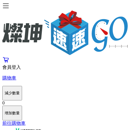
會員登入
購物車
減少數量
0
增加數量
前往購物車