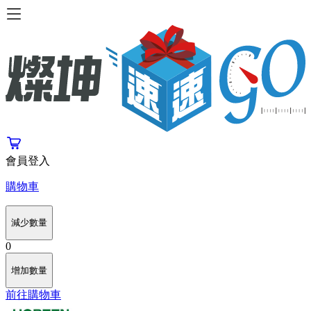
會員登入
購物車
減少數量
0
增加數量
前往購物車