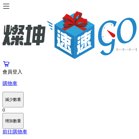
會員登入
購物車
減少數量
0
增加數量
前往購物車