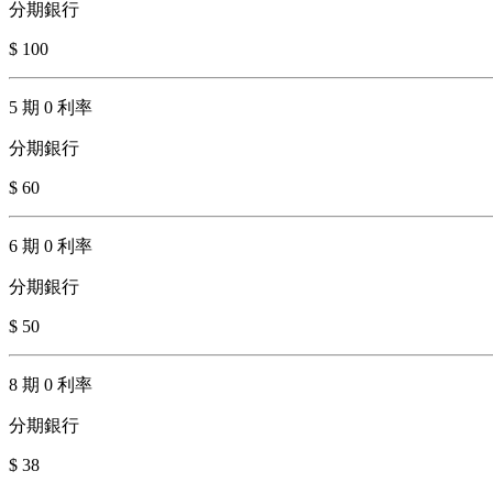
分期銀行
$ 100
5 期 0 利率
分期銀行
$ 60
6 期 0 利率
分期銀行
$ 50
8 期 0 利率
分期銀行
$ 38