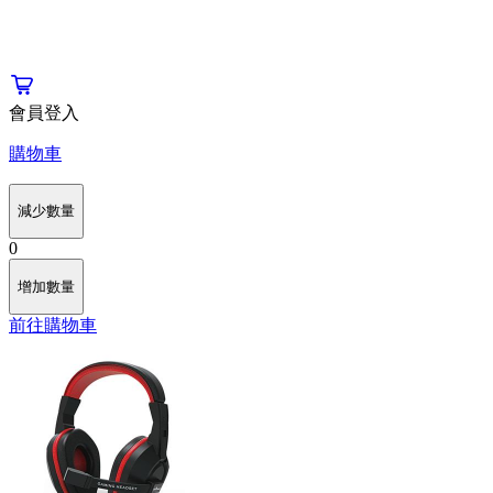
會員登入
購物車
減少數量
0
增加數量
前往購物車