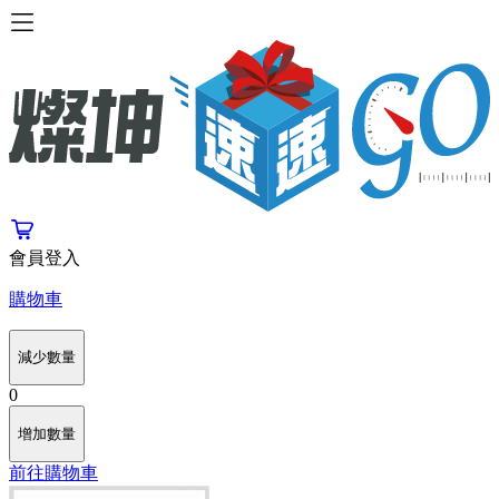
會員登入
購物車
減少數量
0
增加數量
前往購物車