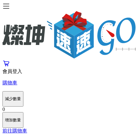
會員登入
購物車
減少數量
0
增加數量
前往購物車