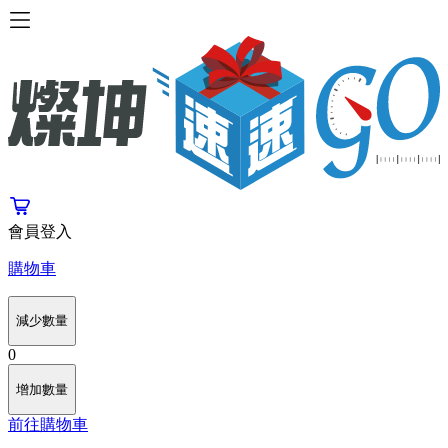
會員登入
購物車
減少數量
0
增加數量
前往購物車