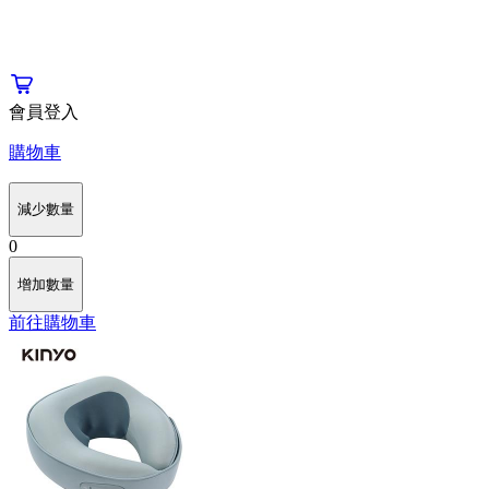
會員登入
購物車
減少數量
0
增加數量
前往購物車