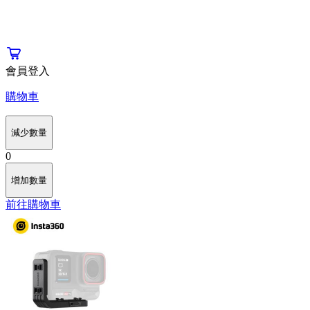
會員登入
購物車
減少數量
0
增加數量
前往購物車