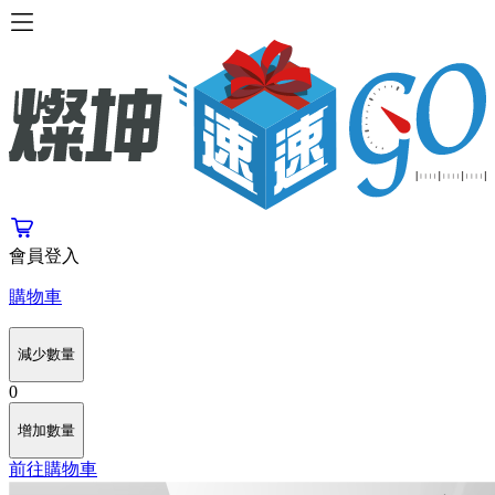
會員登入
購物車
減少數量
0
增加數量
前往購物車