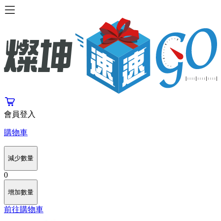
會員登入
購物車
減少數量
0
增加數量
前往購物車