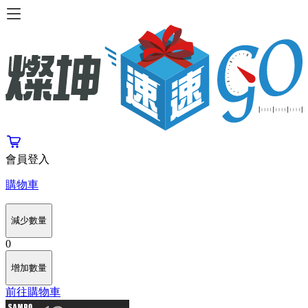
會員登入
購物車
減少數量
0
增加數量
前往購物車