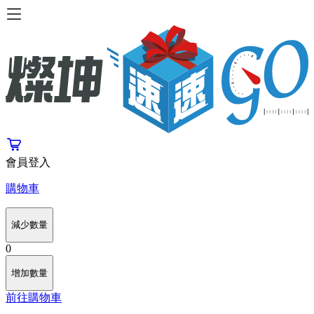
會員登入
購物車
減少數量
0
增加數量
前往購物車