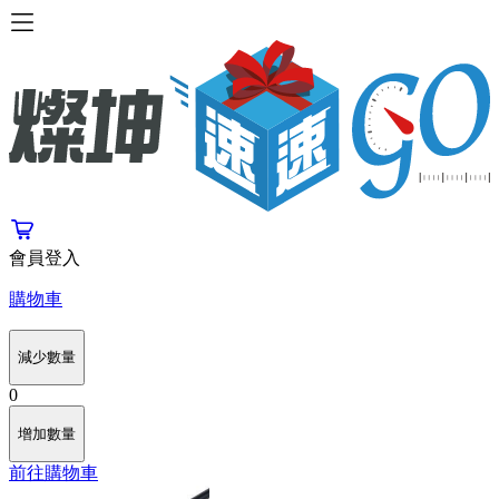
會員登入
購物車
減少數量
0
增加數量
前往購物車