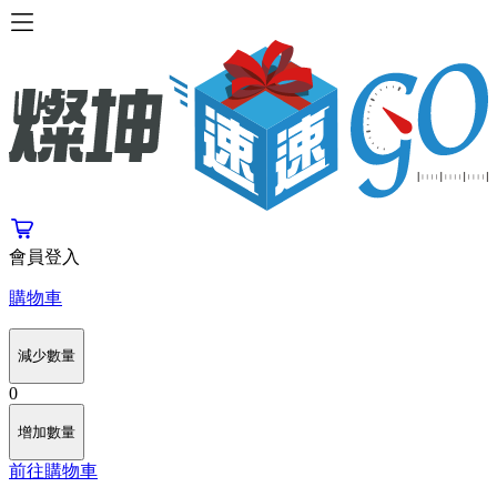
會員登入
購物車
減少數量
0
增加數量
前往購物車