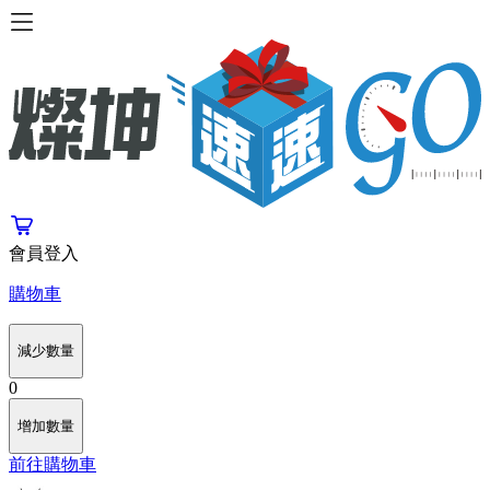
會員登入
購物車
減少數量
0
增加數量
前往購物車