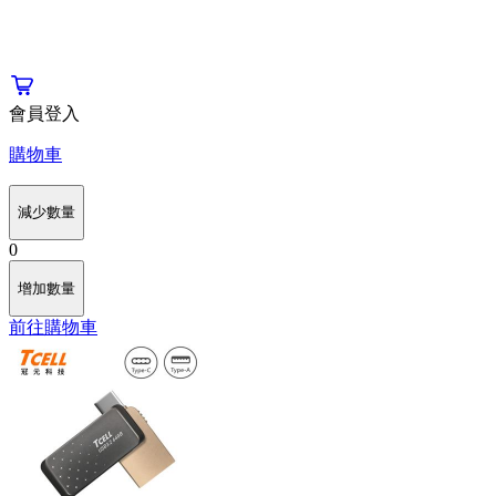
會員登入
購物車
減少數量
0
增加數量
前往購物車