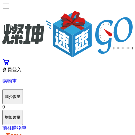
會員登入
購物車
減少數量
0
增加數量
前往購物車