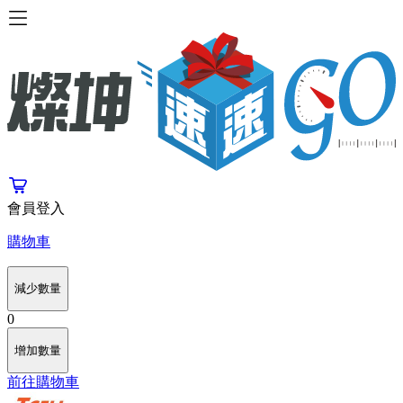
會員登入
購物車
減少數量
0
增加數量
前往購物車