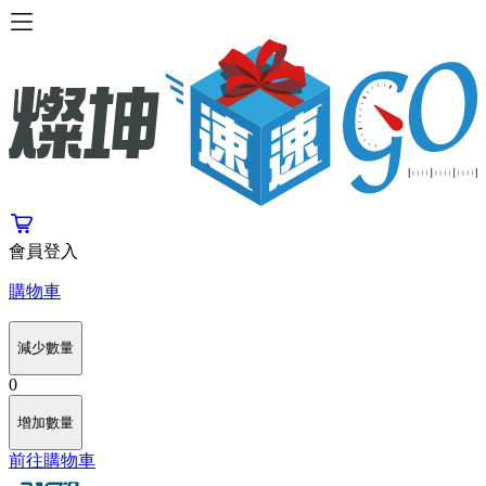
會員登入
購物車
減少數量
0
增加數量
前往購物車