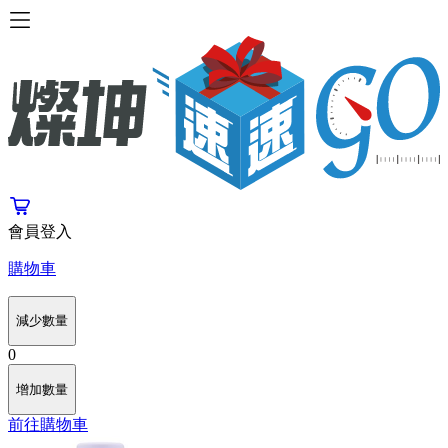
會員登入
購物車
減少數量
0
增加數量
前往購物車