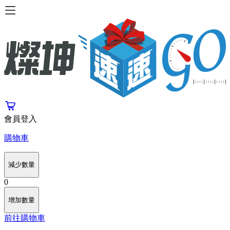
會員登入
購物車
減少數量
0
增加數量
前往購物車