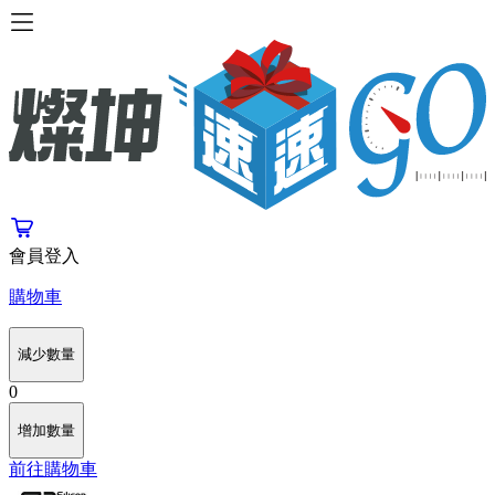
會員登入
購物車
減少數量
0
增加數量
前往購物車