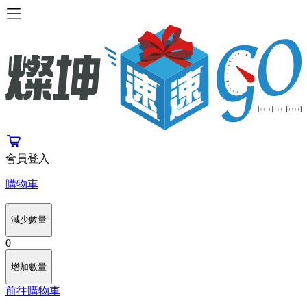
會員登入
購物車
減少數量
0
增加數量
前往購物車