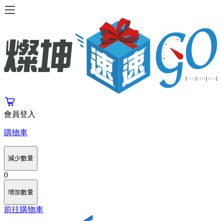
會員登入
購物車
減少數量
0
增加數量
前往購物車