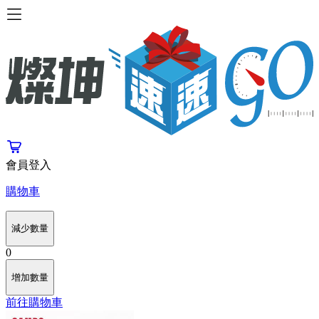
會員登入
購物車
減少數量
0
增加數量
前往購物車