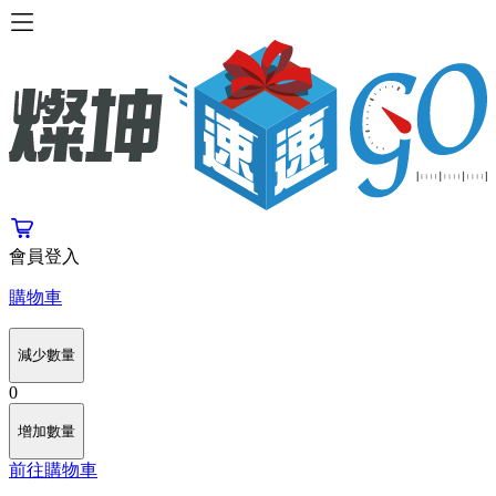
會員登入
購物車
減少數量
0
增加數量
前往購物車