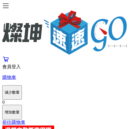
會員登入
購物車
減少數量
0
增加數量
前往購物車