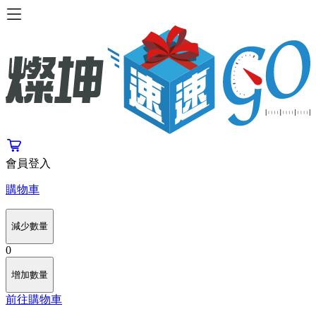
會員登入
購物車
減少數量
0
增加數量
前往購物車