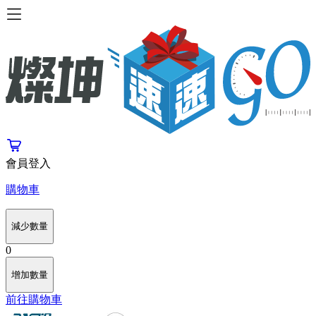
會員登入
購物車
減少數量
0
增加數量
前往購物車