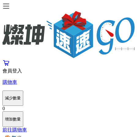
會員登入
購物車
減少數量
0
增加數量
前往購物車