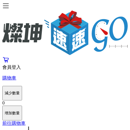
會員登入
購物車
減少數量
0
增加數量
前往購物車