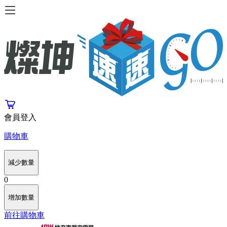
會員登入
購物車
減少數量
0
增加數量
前往購物車