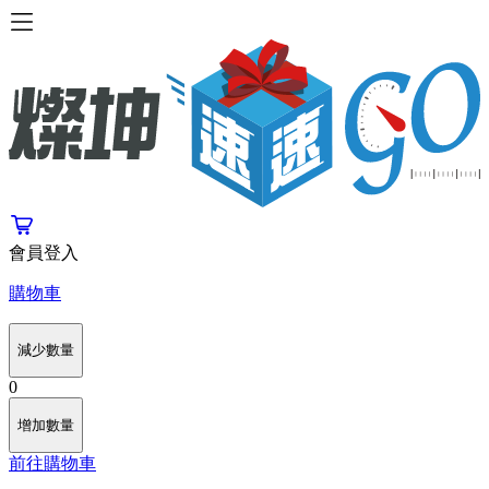
會員登入
購物車
減少數量
0
增加數量
前往購物車