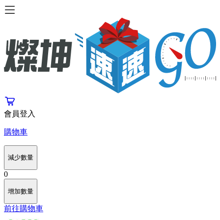
會員登入
購物車
減少數量
0
增加數量
前往購物車