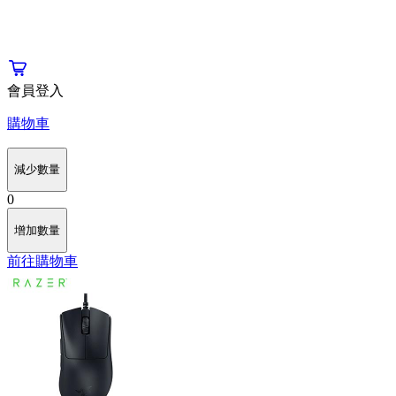
會員登入
購物車
減少數量
0
增加數量
前往購物車