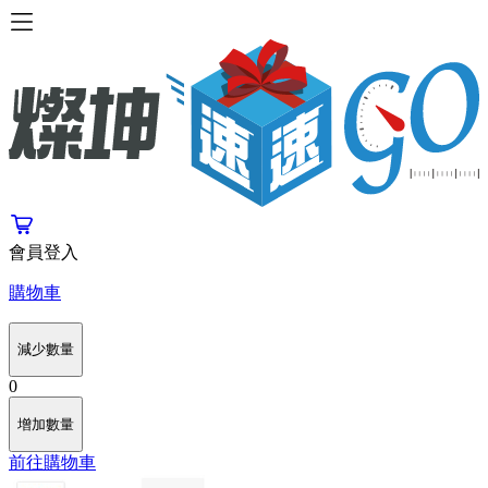
會員登入
購物車
減少數量
0
增加數量
前往購物車