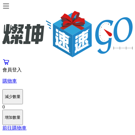
會員登入
購物車
減少數量
0
增加數量
前往購物車