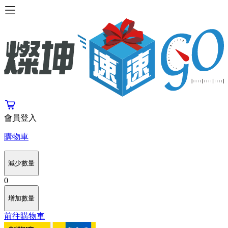
會員登入
購物車
減少數量
0
增加數量
前往購物車