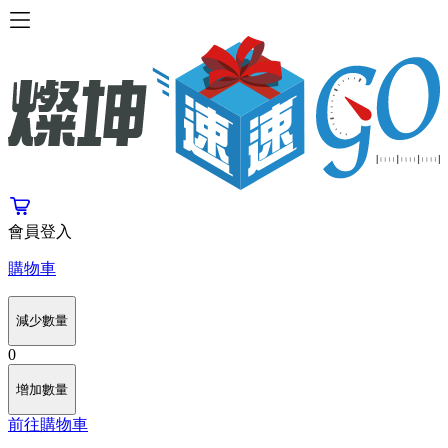
會員登入
購物車
減少數量
0
增加數量
前往購物車