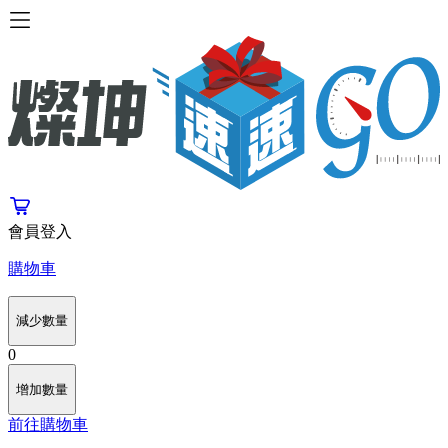
會員登入
購物車
減少數量
0
增加數量
前往購物車