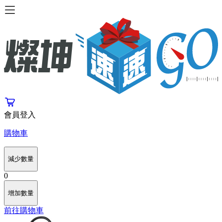
會員登入
購物車
減少數量
0
增加數量
前往購物車