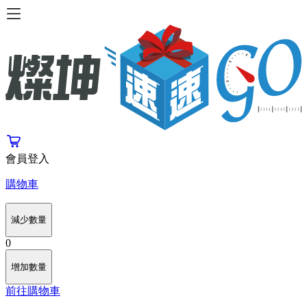
會員登入
購物車
減少數量
0
增加數量
前往購物車