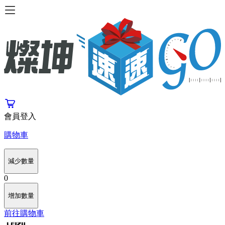
會員登入
購物車
減少數量
0
增加數量
前往購物車